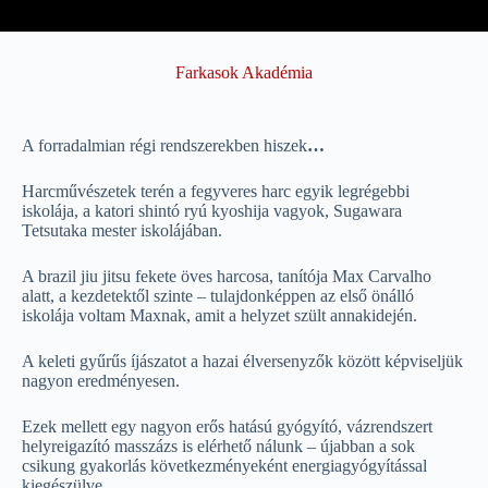
Farkasok Akadémia
A forradalmian régi rendszerekben hiszek
…
Harcművészetek terén a fegyveres harc egyik legrégebbi
iskolája, a katori shintó ryú kyoshija vagyok, Sugawara
Tetsutaka mester iskolájában.
A brazil jiu jitsu fekete öves harcosa, tanítója Max Carvalho
alatt, a kezdetektől szinte – tulajdonképpen az első önálló
iskolája voltam Maxnak, amit a helyzet szült annakidején.
A keleti gyűrűs íjászatot a hazai élversenyzők között képviseljük
nagyon eredményesen.
Ezek mellett egy nagyon erős hatású gyógyító, vázrendszert
helyreigazító masszázs is elérhető nálunk – újabban a sok
csikung gyakorlás következményeként energiagyógyítással
kiegészülve.