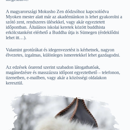
A magyarországi Mokusho Zen dódzsóhoz kapcsolódva
Myoken mester alatt már az akadémiánkon is lehet gyakorolni a
szótó zent, rendszeres ülésekkel, vagy akár egyeztetett
időpontban. Általános iskolai keretek között buddhista
erkölcstanként elérhető a Buddha útja is Sümegen (érdeklődni
lehet itt…).
Valamint geotúrákat és idegenvezetést is kérhetnek, nagyon
élvezetes, izgalmas, különleges ismeretekkel lehet gazdagodni.
Az edzések órarend szerint szabadon látogathatóak,
magánedzésre és masszázsra időpont egyeztethető – telefonon,
üzenetben, e-mailben, vagy akár a közösségi oldalakon
keresztül.