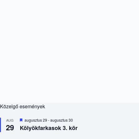
Közelgő események
K
augusztus 29
-
augusztus 30
AUG
29
i
Kölyökfarkasok 3. kör
e
m