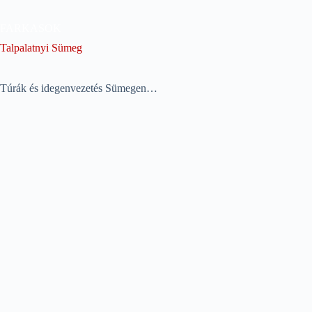
Skip
to
FARKASOK
content
Talpalatnyi Sümeg
Túrák és idegenvezetés Sümegen…