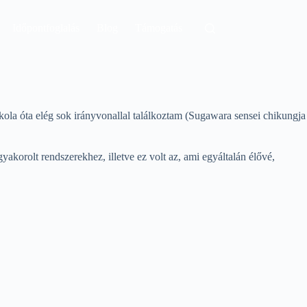
Időpontfoglalás
Blog
Támogatás
kola óta elég sok irányvonallal találkoztam (Sugawara sensei chikungja
akorolt rendszerekhez, illetve ez volt az, ami egyáltalán élővé,