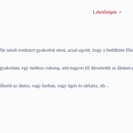
Lehetőségek
e tanult rendszert gyakorlok most, azzal együtt, hogy a buddhista főis
korlata, egy statikus csikung, ami nagyon jól illeszkedik az általam gy
kerül az illatos, vagy luohan, vagy tigris és sárkány, stb…