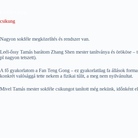
Skip
to
FARKASOK
content
csikung
Nagyon sokféle megközelítés és rendszer van.
Leél-őssy Tamás barátom Zhang Shen mester tanítványa és örököse – től
pl nagyon tetszett).
A fő gyakorlatom a Fan Teng Gong – ez gyakorlatilag fa állások formagya
konkrét valósággá tette nekem a fizikai túlit, a meg nem nyilvánultat.
Mivel Tamás mester sokféle csikungot tanított még nekünk, időnként elő