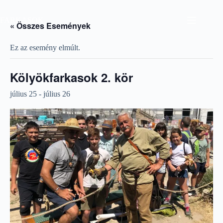
Skip
to
FARKASOK
content
« Összes Események
Ez az esemény elmúlt.
Kölyökfarkasok 2. kör
július 25
-
július 26