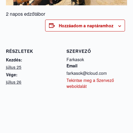
2 napos edzőtábor
Hozzáadom a naptáramhoz
RÉSZLETEK
SZERVEZŐ
Farkasok
Kezdés:
Email
július 25
farkasok@icloud.com
Vége:
Tekintse meg a Szervező
július 26
weboldalát