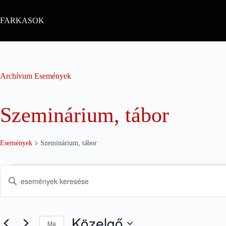
Skip
to
FARKASOK
content
Archívum
Események
Szeminárium, tábor
Események
Szeminárium, tábor
Események
E
Í
s
r
e
j
m
a
é
b
n
Közelgő
e
Ma
y