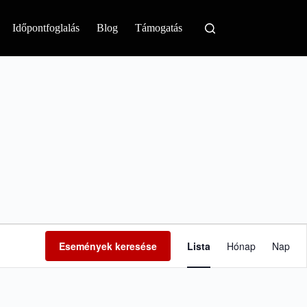
Időpontfoglalás
Blog
Támogatás
E
s
Események keresése
Lista
Hónap
Nap
e
m
é
n
y