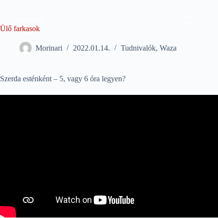
Skip
to
FARKASOK
content
Ülő farkasok
Morinari
2022.01.14.
Tudnivalók
,
Waza
Szerda esténként – 5, vagy 6 óra legyen?