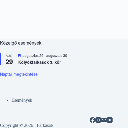
Közelgő események
K
augusztus 29
-
augusztus 30
AUG
29
i
Kölyökfarkasok 3. kör
e
m
e
Naptár megtekintése
l
t
Események
Copyright © 2026 - Farkasok