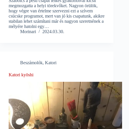
Szabolcs a pesti csapat lelkes gyakorlóival kicsit
megmozgatta a helyi törekvőket. Nagyon örülök,
hogy végre van értelme szervezni ezt a szívem
csücske programot, mert van jó kis csapatunk, akikre
stabilan lehet számítani már és nagyon szeretnének a
mélyére hatolni egy…
Morinari
2024.03.30.
Beszámolók
,
Katori
Katori kyōshi