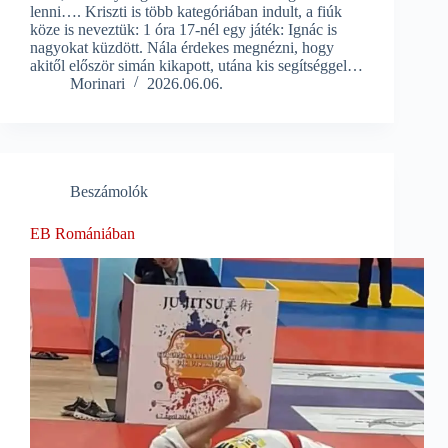
lenni…. Kriszti is több kategóriában indult, a fiúk
köze is neveztük: 1 óra 17-nél egy játék: Ignác is
nagyokat küzdött. Nála érdekes megnézni, hogy
akitől először simán kikapott, utána kis segítséggel…
Morinari
2026.06.06.
Beszámolók
EB Romániában