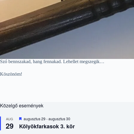
Szó bennszakad, hang fennakad. Lehellet megszegik…
Köszönöm!
Közelgő események
K
augusztus 29
-
augusztus 30
AUG
29
i
Kölyökfarkasok 3. kör
e
m