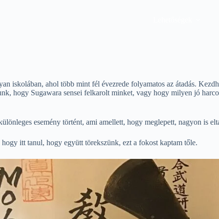
Lehetőségek
yan iskolában, ahol több mint fél évezrede folyamatos az átadás. Kezdh
unk, hogy Sugawara sensei felkarolt minket, vagy hogy milyen jó harc
nleges esemény történt, ami amellett, hogy meglepett, nagyon is eltalál
hogy itt tanul, hogy együtt törekszünk, ezt a fokost kaptam tőle.