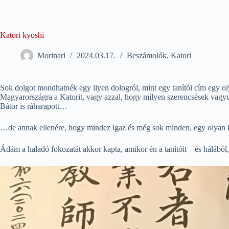
Skip
to
FARKASOK
content
Katori kyōshi
Morinari
2024.03.17.
Beszámolók
,
Katori
Sok dolgot mondhatnék egy ilyen dologról, mint egy tanítói cím egy ol
Magyarországra a Katorit, vagy azzal, hogy milyen szerencsések vagy
Bátor is ráharapott…
…de annak ellenére, hogy mindez igaz és még sok minden, egy olyan külö
Ádám a haladó fokozatát akkor kapta, amikor én a tanítóit – és hálából, 