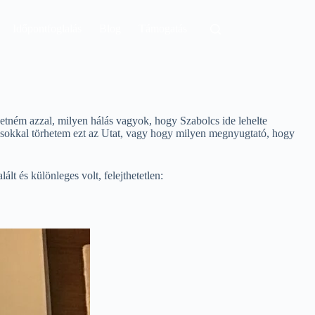
Időpontfoglalás
Blog
Támogatás
etném azzal, milyen hálás vagyok, hogy Szabolcs ide lehelte
osokkal törhetem ezt az Utat, vagy hogy milyen megnyugtató, hogy
t és különleges volt, felejthetetlen: