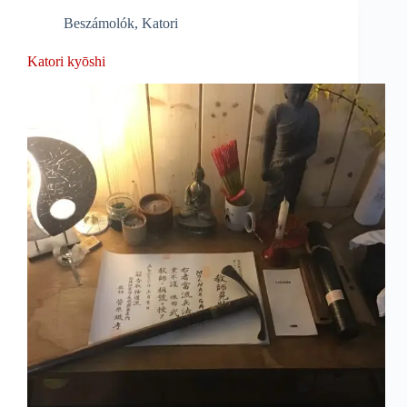
Beszámolók
,
Katori
Katori kyōshi