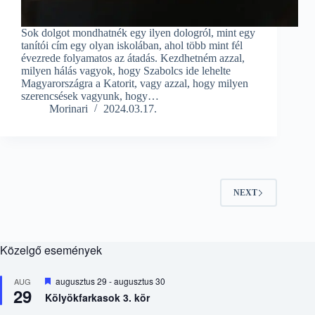
Sok dolgot mondhatnék egy ilyen dologról, mint egy
tanítói cím egy olyan iskolában, ahol több mint fél
évezrede folyamatos az átadás. Kezdhetném azzal,
milyen hálás vagyok, hogy Szabolcs ide lehelte
Magyarországra a Katorit, vagy azzal, hogy milyen
szerencsések vagyunk, hogy…
Morinari
2024.03.17.
NEXT
Közelgő események
K
augusztus 29
-
augusztus 30
AUG
29
i
Kölyökfarkasok 3. kör
e
m