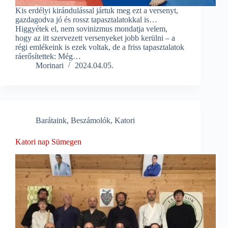
Kis erdélyi kirándulással jártuk meg ezt a versenyt,
gazdagodva jó és rossz tapasztalatokkal is…
Higgyétek el, nem sovinizmus mondatja velem,
hogy az itt szervezett versenyeket jobb kerülni – a
régi emlékeink is ezek voltak, de a friss tapasztalatok
ráerősítettek: Még…
Morinari
2024.04.05.
Barátaink
,
Beszámolók
,
Katori
Katori nap Sümegen