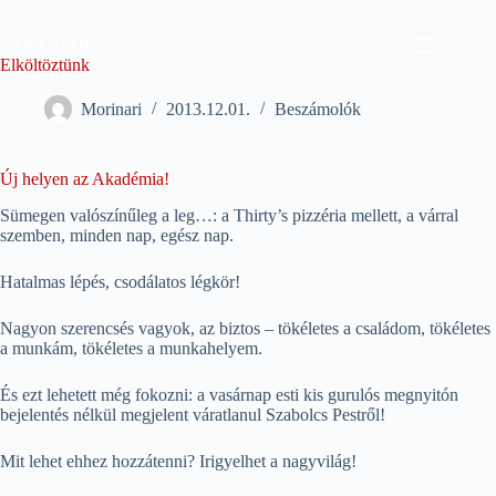
Skip
to
FARKASOK
content
Elköltöztünk
Morinari
2013.12.01.
Beszámolók
Új helyen az Akadémia!
Sümegen valószínűleg a leg…: a Thirty’s pizzéria mellett, a várral
szemben, minden nap, egész nap.
Hatalmas lépés, csodálatos légkör!
Nagyon szerencsés vagyok, az biztos – tökéletes a családom, tökéletes
a munkám, tökéletes a munkahelyem.
És ezt lehetett még fokozni: a vasárnap esti kis gurulós megnyitón
bejelentés nélkül megjelent váratlanul Szabolcs Pestről!
Mit lehet ehhez hozzátenni? Irigyelhet a nagyvilág!