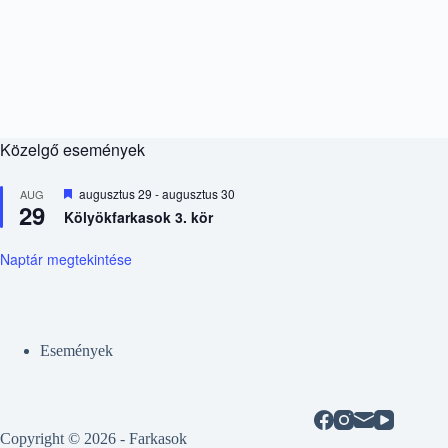
Közelgő események
K
augusztus 29
-
augusztus 30
AUG
29
i
Kölyökfarkasok 3. kör
e
m
e
Naptár megtekintése
l
t
Események
Copyright © 2026 - Farkasok