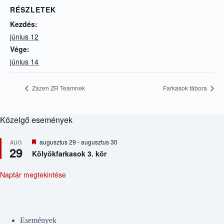
RÉSZLETEK
Kezdés:
június 12
Vége:
június 14
Zazen ZR Teamnek
Farkasok tábora
Közelgő események
K
augusztus 29
-
augusztus 30
AUG
29
i
Kölyökfarkasok 3. kör
e
m
e
Naptár megtekintése
l
t
Események