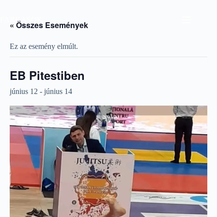
Skip
to
FARKASOK
content
« Összes Események
Ez az esemény elmúlt.
EB Pitestiben
június 12
-
június 14