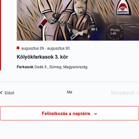
t
é
v
z
á
s
i
é
s
e
g
s
a
é
á
.
s
c
n
i
é
ó
z
e
K
augusztus 29
-
augusztus 30
t
i
Kölyökfarkasok 3. kör
v
e
m
á
Farkasok
Deák 3., Sümeg, Magyarország
e
l
l
a
t
s
z
t
Ma
Következő
Események
Előző
á
Esemé
s
Feliratkozás a naptárra