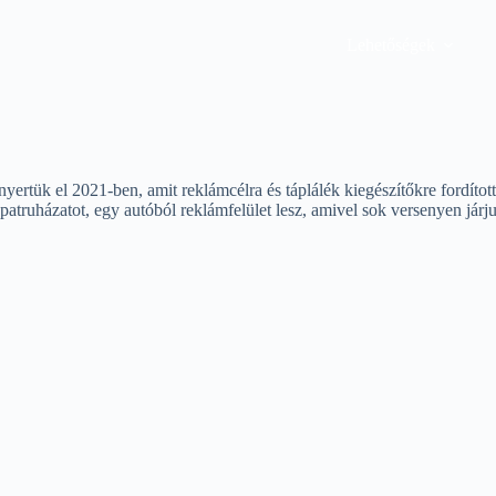
Lehetőségek
rtük el 2021-ben, amit reklámcélra és táplálék kiegészítőkre fordítot
uházatot, egy autóból reklámfelület lesz, amivel sok versenyen járjuk a