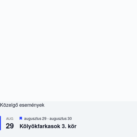
Közelgő események
K
augusztus 29
-
augusztus 30
AUG
29
i
Kölyökfarkasok 3. kör
e
m