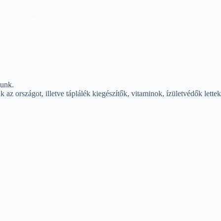
Időpontfoglalás
Blog
Támogatás
tunk.
z országot, illetve táplálék kiegészítők, vitaminok, ízületvédők lettek