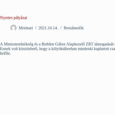
Skip
to
FARKASOK
content
Nyertes pályázat
Morinari
2021.10.14.
Beszámolók
A Miniszterelnökség és a Bethlen Gábor Alapkezelő ZRT támogatását nye
Ennek volt köszönhető, hogy a kölyöktáborban mindenki kaphatott csapatr
belőle.