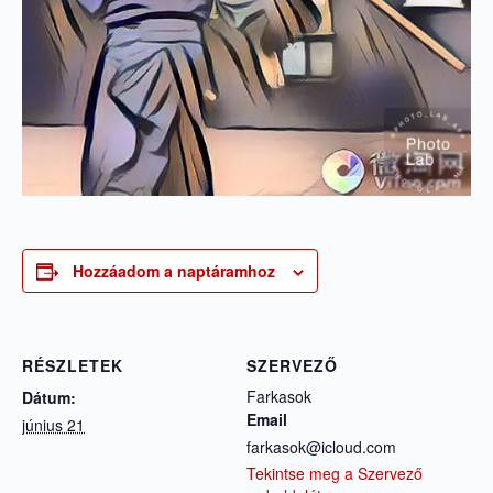
Hozzáadom a naptáramhoz
RÉSZLETEK
SZERVEZŐ
Farkasok
Dátum:
Email
június 21
farkasok@icloud.com
Tekintse meg a Szervező