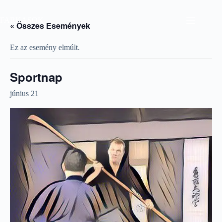
Skip
to
FARKASOK
content
« Összes Események
Ez az esemény elmúlt.
Sportnap
június 21