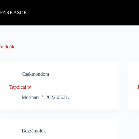
Skip
to
FARKASOK
content
Videók
Csakmondom
Tapolcai tv
Morinari
2022.05.31.
Beszámolók